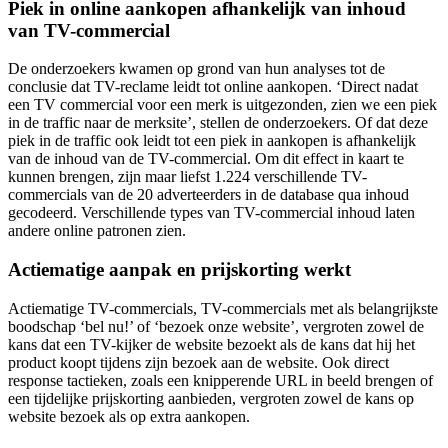
Piek in online aankopen afhankelijk van inhoud
van TV-commercial
De onderzoekers kwamen op grond van hun analyses tot de
conclusie dat TV-reclame leidt tot online aankopen. ‘Direct nadat
een TV commercial voor een merk is uitgezonden, zien we een piek
in de traffic naar de merksite’, stellen de onderzoekers. Of dat deze
piek in de traffic ook leidt tot een piek in aankopen is afhankelijk
van de inhoud van de TV-commercial. Om dit effect in kaart te
kunnen brengen, zijn maar liefst 1.224 verschillende TV-
commercials van de 20 adverteerders in de database qua inhoud
gecodeerd. Verschillende types van TV-commercial inhoud laten
andere online patronen zien.
Actiematige aanpak en prijskorting werkt
Actiematige TV-commercials, TV-commercials met als belangrijkste
boodschap ‘bel nu!’ of ‘bezoek onze website’, vergroten zowel de
kans dat een TV-kijker de website bezoekt als de kans dat hij het
product koopt tijdens zijn bezoek aan de website. Ook direct
response tactieken, zoals een knipperende URL in beeld brengen of
een tijdelijke prijskorting aanbieden, vergroten zowel de kans op
website bezoek als op extra aankopen.