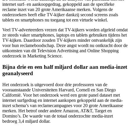
internet surf- en aankoopgedrag, gekoppeld aan de specifieke
reclame inzet van 20 grote Amerikaanse merken. Volgens de
onderzoekers heeft elke TV-kijker dankzij second screens zoals
tablets en smartphones nu toegang tot een virtuele winkel.
Veel TV-adverteerders vrezen dat TV-kijkers worden afgeleid omdat
ze steeds vaker smartphones, laptops en tablets gebruiken tijdens het
TV-kijken. Daardoor zouden TV-kijkers minder ontvankelijk zijn
voor hun reclameboodschap. Deze angst wordt nu ontkracht door de
uitkomsten van dit Television Advertising and Online Shopping
onderzoek in Marketing Science.
Bijna drie en een half miljard dollar aan media-inzet
geanalyseerd
Het onderzoek is uitgevoerd door drie professoren van de
vooraanstaande Universiteiten Harvard, Cornell en San Diego
Californië. Voor het onderzoek werd een grote panel dataset met
internet surfgedrag en internet aankopen gekoppeld aan de media-
inzet schema’s van reclamecampagnes voor 20 grote Amerikaanse
merken. Het betrof onder andere Amazon, AT&T, Target en
Domino’s. De waarde van de totaal onderzochte media-inzet
bedroeg 3,4 miljard dollar.