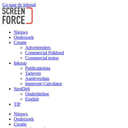
Ga naar de inhoud
Nieuws
Onderzoek
Creatie
Adverteerders
Commercial Prikbord
Commercial testen
Inkoop
Publicatiedata
Tarieven
Aanleverdata
Impressie Calculator
SpotDeli
Ondertiteling
English
TIP
Nieuws
Onderzoek
Creatie