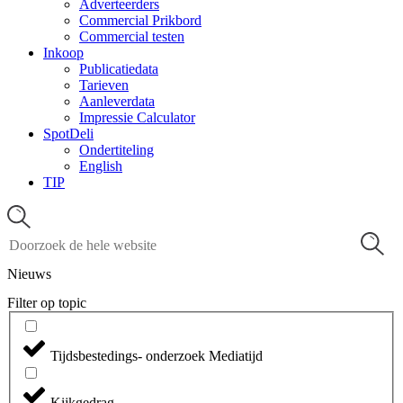
Adverteerders
Commercial Prikbord
Commercial testen
Inkoop
Publicatiedata
Tarieven
Aanleverdata
Impressie Calculator
SpotDeli
Ondertiteling
English
TIP
Nieuws
Filter op topic
Tijdsbestedings- onderzoek Mediatijd
Kijkgedrag