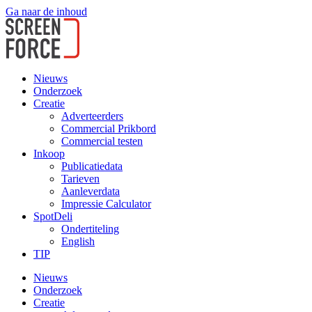
Ga naar de inhoud
Nieuws
Onderzoek
Creatie
Adverteerders
Commercial Prikbord
Commercial testen
Inkoop
Publicatiedata
Tarieven
Aanleverdata
Impressie Calculator
SpotDeli
Ondertiteling
English
TIP
Nieuws
Onderzoek
Creatie