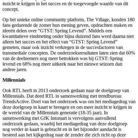
inzicht te krijgen in het succes en de toegevoegde waarde van dit
concept.
Op het unieke online community platform, The Village, konden 180
fans gedurende de zomer hun mening geven, opdrachten maken en
ideeën delen over “GTST: Spring Levend”. Middels een
kwantitatieve eindmeting onder bijna duizend fans werd daarna niet
alleen het succes en het effect van “GTST: Spring Levend”
gemeten, maar ook inzicht verkregen in de succesfactoren van
transmediale concepten. De onderzoeksresultaten laten zien dat 60%
van de deelnemers nog meer betrokken was bij GTST: Spring
levend en 68% nog meer uitkeek naar het nieuwe seizoen dan
andere jaren.
Millennials
Ook RTL heeft in 2013 onderzoek gedaan naar de doelgroep van
Millennials. Dat deed RTL in samenwerking met trendbureau
TrendsActive. Doel van het onderzoek was om het mediagedrag van
deze doelgroep in kaart te brengen en om meer inzicht te krijgen in
de wereld van de Millennials generatie (18-35 jaar). In
samenwerking met GfK Intomart is vervolgens aanvullend
onderzoek gedaan, waarbij het mediagedrag van deze doelgroep
nog verder in kaart is gebracht en in het bijzonder aandacht is
besteed aan het kijkgedrag naar de zender die zich richt op deze