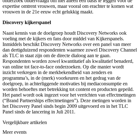
onderzoek ondervraagd om niet alleen een basis te leggen voor de
expertise omtrent vrouwen, maar vooral om erachter te komen wat
vrouwen in de 21e eeuw echt gelukkig maakt.
Discovery kijkerspanel
Naast kennis van de doelgroep houdt Discovery Networks ook
voeling met de kijkers en fans door middel van Kijkerspanels.
Inmiddels beschikt Discovery Networks over een panel van meer
dan dertigduizend respondenten waarmee zowel Discovery Channel
als TLC in staat zijn om de directe dialoog aan te gaan.
Respondenten worden zowel kwantitatief als kwalitatief benaderd,
van online tot face-to-face onderzoeken. Op die manier wordt
inzicht verkregen in de merkbekendheid van zenders en
programma’s, in de (merk) voorkeuren en het gedrag van de
doelgroep, in achterliggende motivaties bij mediaconsumptie en
worden behoeftes met betrekking tot content en producten gepeild.
Het panel wordt ook ingezet voor het verrichten van effectmetingen
(“Brand Partnerships effectmetingen”). Deze metingen worden in
het Discovery Panel sinds begin 2009 uitgevoerd en in het TLC
Panel sinds de lancering in Juli 2011.
Vergelijkbare artikelen
Meer events