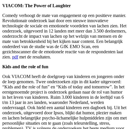
VIACOM:
The Power of Laughter
Comedy verhoogt de mate van engagement op een positieve manier.
Revolutionair onderzoek laat door een nieuwe innovatieve
technologie de sociale en emotionele voordelen van lachen zien. Het
onderzoek, uitgevoerd in 12 landen met meer dan 3.500 deelnemers,
onderzocht de impact van lachen op het welzijn van mensen en de
mate van betrokkenheid bij het kijken naar content. Een belangrijk
onderdeel van de studie was de GfK EMO Scan, een
gezichtsscanner die de emotionele reactie van de respondenten laat
zien.
pdf
met de resultaten.
Kids and the role of fun
Ook VIACOM heeft de doelgroep van kinderen en jongeren onder
de loep genomen. Twee onderzoeken zijn in dit kader uitgevoerd:
“Kids and the role of fun” en “Kids of today and tomorrow”. In het
eerstgenoemde project is onderzoek gedaan naar de rol van humor
in het leven van kinderen. Ruim 3.000 kinderen in de leeftijd van 6
t/m 13 jaar in zes landen, waaronder Nederland, werden
ondervraagd. Ook hield een aantal kinderen een dagboek bij. Uit het
onderzoek, uitgevoerd door Ipsos, blijkt dat humor, plezier maken
en lachen belangrijke psycho-lichamelijke hulpmiddelen zijn om met
persoonlijke situaties om te gaan (zoals teleurstelling, stress,
problemen). TV is volgens de onderzoekers het beste medium voor