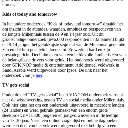
humor.
Kids of today and tomorrow
In het andere onderzoek “Kids of today and tomorrow” draaide het
om inzicht in de attitudes, waarden, ambities en perspectieven van
de jongste Millennials tussen de 9 en 14 jaar oud. Uit dit
grootschalige onderzoek (n=6.000 respondenten in 32 landen) blijkt
dat 9-14 jarigen het gelukkigste segment van de Millennial-generatie
zijn en dat hun positiviteit toeneemt. Ze werken hard en zijn
prestatiegericht. Deel uitmaken van een liefdevolle familie is één van
de belangrijkste drivers voor geluk. Het onderzoek werd uitgevoerd
door GFK NOP media & entertainment. Additioneel veldwerk in
Saudi Arabië werd uitgevoerd door Ipsos. De link naar het
onderzoek vind je
hier
.
TV gets social
Onder de titel “TV gets social” heeft VIACOM onderzoek verricht
naar de wisselwerking tussen TV en social media onder Millennials.
Ook hier ging het om een onderzoek uitgevoerd in meerdere landen
(24 landen) en werd gebruik gemaakt van een enorm grote
steekproef: n=11.300 jongeren en jongvolwassenen in de leeftijd
van 13-30 jaar. Naast een online vragenlijst en online dagboeken,
werd een deel van het veldwerk uitgevoerd met behulp van een