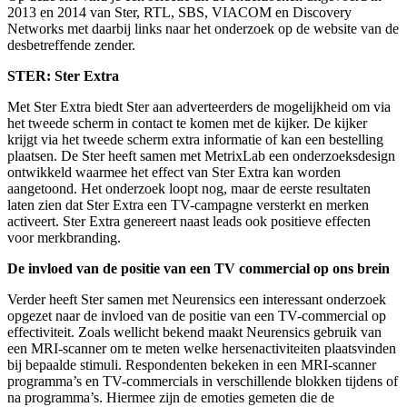
2013 en 2014 van Ster, RTL, SBS, VIACOM en Discovery
Networks met daarbij links naar het onderzoek op de website van de
desbetreffende zender.
STER:
Ster Extra
Met Ster Extra biedt Ster aan adverteerders de mogelijkheid om via
het tweede scherm in contact te komen met de kijker. De kijker
krijgt via het tweede scherm extra informatie of kan een bestelling
plaatsen. De Ster heeft samen met MetrixLab een onderzoeksdesign
ontwikkeld waarmee het effect van Ster Extra kan worden
aangetoond. Het onderzoek loopt nog, maar de eerste resultaten
laten zien dat Ster Extra een TV-campagne versterkt en merken
activeert. Ster Extra genereert naast leads ook positieve effecten
voor merkbranding.
De invloed van de positie van een TV commercial op ons brein
Verder heeft Ster samen met Neurensics een interessant onderzoek
opgezet naar de invloed van de positie van een TV-commercial op
effectiviteit. Zoals wellicht bekend maakt Neurensics gebruik van
een MRI-scanner om te meten welke hersenactiviteiten plaatsvinden
bij bepaalde stimuli. Respondenten bekeken in een MRI-scanner
programma’s en TV-commercials in verschillende blokken tijdens of
na programma’s. Hiermee zijn de emoties gemeten die de