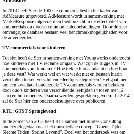
Admeasure
In 2013 heeft Ster de 1000ste commercialtest in het kader van
AdMeasure uitgevoerd. AdMeasure wordt in samenwerking met
MarketResponse uitgevoerd en biedt inzicht in de effectiviteit van
commercials op diverse communicatiedoelstellingen. Door de zeer
omvangrijke database bestaan veel benchmarkmogelijkheden voor
de adverteerder.
TV commercials voor kinderen
Tot slot heeft de Ster in samenwerking met Youngworks onderzocht
hoe kinderen met TV-reclame omgaan. Wat zijn de triggers in TV-
commercials voor kinderen? Hoe trek je hun aandacht en hoe houd
je deze vast? Wat werkt wel en wat werkt niet en bestaan hierin
verschillen tussen verschillende leeftijdscategorieën? Het gaat hier
om een kwalitatief onderzoek: TV-commercials werden bekeken
door duo’s kinderen van verschillende leeftijden (4 tot en met 12
jaar) en hun moeders. Daarna werden gesprekken gevoerd. In 2014
zal de Ster hier een onderzoeksuitgave over publiceren.
RTL:
GTST Springlevend
In de zomer van 2013 heeft RTL samen met InSites Consulting
onderzoek gedaan naar het transmediale concept “Goede Tijden
Slechte Tijden: Spring Levend”. Doel van het onderzoek was om