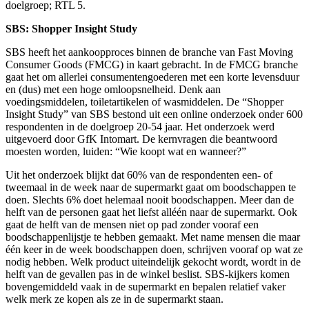
doelgroep; RTL 5.
SBS:
Shopper Insight Study
SBS heeft het aankoopproces binnen de branche van Fast Moving
Consumer Goods (FMCG) in kaart gebracht. In de FMCG branche
gaat het om allerlei consumentengoederen met een korte levensduur
en (dus) met een hoge omloopsnelheid. Denk aan
voedingsmiddelen, toiletartikelen of wasmiddelen. De “Shopper
Insight Study” van SBS bestond uit een online onderzoek onder 600
respondenten in de doelgroep 20-54 jaar. Het onderzoek werd
uitgevoerd door GfK Intomart. De kernvragen die beantwoord
moesten worden, luiden: “Wie koopt wat en wanneer?”
Uit het onderzoek blijkt dat 60% van de respondenten een- of
tweemaal in de week naar de supermarkt gaat om boodschappen te
doen. Slechts 6% doet helemaal nooit boodschappen. Meer dan de
helft van de personen gaat het liefst alléén naar de supermarkt. Ook
gaat de helft van de mensen niet op pad zonder vooraf een
boodschappenlijstje te hebben gemaakt. Met name mensen die maar
één keer in de week boodschappen doen, schrijven vooraf op wat ze
nodig hebben. Welk product uiteindelijk gekocht wordt, wordt in de
helft van de gevallen pas in de winkel beslist. SBS-kijkers komen
bovengemiddeld vaak in de supermarkt en bepalen relatief vaker
welk merk ze kopen als ze in de supermarkt staan.