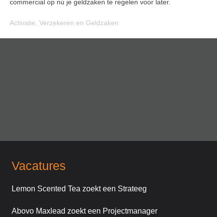
commercial op nú je geldzaken te regelen voor later.
Activatie
,
Verzekeren en Geldzaken
Vacatures
Lemon Scented Tea zoekt een Strateeg
Abovo Maxlead zoekt een Projectmanager