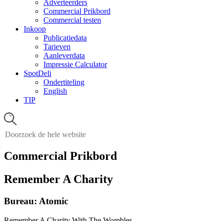
Adverteerders
Commercial Prikbord
Commercial testen
Inkoop
Publicatiedata
Tarieven
Aanleverdata
Impressie Calculator
SpotDeli
Ondertiteling
English
TIP
Commercial Prikbord
Remember A Charity
Bureau: Atomic
Remember A Charity With The Wombles