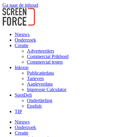
Ga naar de inhoud
Nieuws
Onderzoek
Creatie
Adverteerders
Commercial Prikbord
Commercial testen
Inkoop
Publicatiedata
Tarieven
Aanleverdata
Impressie Calculator
SpotDeli
Ondertiteling
English
TIP
Nieuws
Onderzoek
Creatie