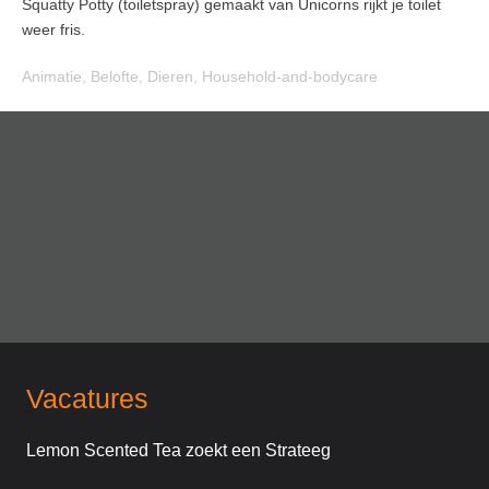
Squatty Potty (toiletspray) gemaakt van Unicorns rijkt je toilet
weer fris.
Animatie
,
Belofte
,
Dieren
,
Household-and-bodycare
Vacatures
Lemon Scented Tea zoekt een Strateeg