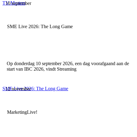
TV Masters
10 september
SME Live 2026: The Long Game
Op donderdag 10 september 2026, een dag voorafgaand aan de
start van IBC 2026, vindt Streaming
SME Live 2026: The Long Game
12 november
MarketingLive!