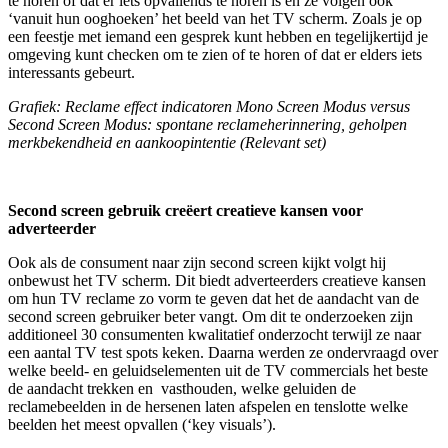
te horen of dat er iets opvallends te horen is en ze volgen ook
‘vanuit hun ooghoeken’ het beeld van het TV scherm. Zoals je op
een feestje met iemand een gesprek kunt hebben en tegelijkertijd je
omgeving kunt checken om te zien of te horen of dat er elders iets
interessants gebeurt.
Grafiek: Reclame effect indicatoren Mono Screen Modus versus
Second Screen Modus: spontane reclameherinnering, geholpen
merkbekendheid en aankoopintentie (Relevant set)
Second screen gebruik creëert creatieve kansen voor
adverteerder
Ook als de consument naar zijn second screen kijkt volgt hij
onbewust het TV scherm. Dit biedt adverteerders creatieve kansen
om hun TV reclame zo vorm te geven dat het de aandacht van de
second screen gebruiker beter vangt. Om dit te onderzoeken zijn
additioneel 30 consumenten kwalitatief onderzocht terwijl ze naar
een aantal TV test spots keken. Daarna werden ze ondervraagd over
welke beeld- en geluidselementen uit de TV commercials het beste
de aandacht trekken en vasthouden, welke geluiden de
reclamebeelden in de hersenen laten afspelen en tenslotte welke
beelden het meest opvallen (‘key visuals’).