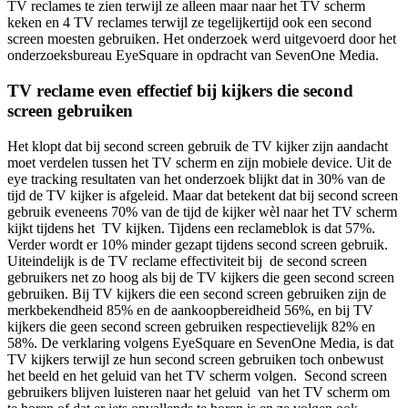
TV reclames te zien terwijl ze alleen maar naar het TV scherm
keken en 4 TV reclames terwijl ze tegelijkertijd ook een second
screen moesten gebruiken. Het onderzoek werd uitgevoerd door het
onderzoeksbureau EyeSquare in opdracht van SevenOne Media.
TV reclame even effectief bij kijkers die second
screen gebruiken
Het klopt dat bij second screen gebruik de TV kijker zijn aandacht
moet verdelen tussen het TV scherm en zijn mobiele device. Uit de
eye tracking resultaten van het onderzoek blijkt dat in 30% van de
tijd de TV kijker is afgeleid. Maar dat betekent dat bij second screen
gebruik eveneens 70% van de tijd de kijker wèl naar het TV scherm
kijkt tijdens het TV kijken. Tijdens een reclameblok is dat 57%.
Verder wordt er 10% minder gezapt tijdens second screen gebruik.
Uiteindelijk is de TV reclame effectiviteit bij de second screen
gebruikers net zo hoog als bij de TV kijkers die geen second screen
gebruiken. Bij TV kijkers die een second screen gebruiken zijn de
merkbekendheid 85% en de aankoopbereidheid 56%, en bij TV
kijkers die geen second screen gebruiken respectievelijk 82% en
58%. De verklaring volgens EyeSquare en SevenOne Media, is dat
TV kijkers terwijl ze hun second screen gebruiken toch onbewust
het beeld en het geluid van het TV scherm volgen. Second screen
gebruikers blijven luisteren naar het geluid van het TV scherm om