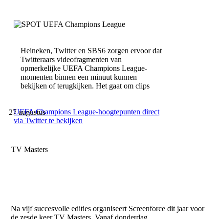
Heineken, Twitter en SBS6 zorgen ervoor dat
Twitteraars videofragmenten van
opmerkelijke UEFA Champions League-
momenten binnen een minuut kunnen
bekijken of terugkijken. Het gaat om clips
UEFA Champions League-hoogtepunten direct
27 augustus
via Twitter te bekijken
TV Masters
Na vijf succesvolle edities organiseert Screenforce dit jaar voor
de zesde keer TV Masters. Vanaf donderdag