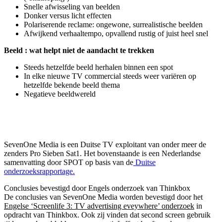
Snelle afwisseling van beelden
Donker versus licht effecten
Polariserende reclame: ongewone, surrealistische beelden
Afwijkend verhaaltempo, opvallend rustig of juist heel snel
Beeld : wat helpt niet de aandacht te trekken
Steeds hetzelfde beeld herhalen binnen een spot
In elke nieuwe TV commercial steeds weer variëren op
hetzelfde bekende beeld thema
Negatieve beeldwereld
SevenOne Media is een Duitse TV exploitant van onder meer de
zenders Pro Sieben Sat1. Het bovenstaande is een Nederlandse
samenvatting door SPOT op basis van de
Duitse
onderzoeksrapportage.
Conclusies bevestigd door Engels onderzoek van Thinkbox
De conclusies van SevenOne Media worden bevestigd door h
et
Engelse ‘Screenlife 3: TV advertising eveywhere’ onderzoek
in
opdracht v
an Thinkbox. Ook zij vinden dat second screen gebruik