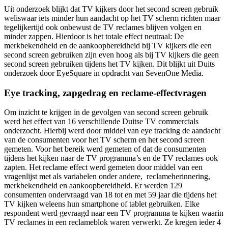
Uit onderzoek blijkt dat TV kijkers door het second screen gebruik
weliswaar iets minder hun aandacht op het TV scherm richten maar
tegelijkertijd ook onbewust de TV reclames blijven volgen en
minder zappen. Hierdoor is het totale effect neutraal: De
merkbekendheid en de aankoopbereidheid bij TV kijkers die een
second screen gebruiken zijn even hoog als bij TV kijkers die geen
second screen gebruiken tijdens het TV kijken. Dit blijkt uit Duits
onderzoek door EyeSquare in opdracht van SevenOne Media.
Eye tracking, zapgedrag en reclame-effectvragen
Om inzicht te krijgen in de gevolgen van second screen gebruik
werd het effect van 16 verschillende Duitse TV commercials
onderzocht. Hierbij werd door middel van eye tracking de aandacht
van de consumenten voor het TV scherm en het second screen
gemeten. Voor het bereik werd gemeten of dat de consumenten
tijdens het kijken naar de TV programma’s en de TV reclames ook
zapten. Het reclame effect werd gemeten door middel van een
vragenlijst met als variabelen onder andere, reclameherinnering,
merkbekendheid en aankoopbereidheid. Er werden 129
consumenten ondervraagd van 18 tot en met 59 jaar die tijdens het
TV kijken weleens hun smartphone of tablet gebruiken. Elke
respondent werd gevraagd naar een TV programma te kijken waarin
TV reclames in een reclameblok waren verwerkt. Ze kregen ieder 4