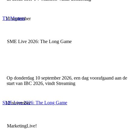
TV Masters
10 september
SME Live 2026: The Long Game
Op donderdag 10 september 2026, een dag voorafgaand aan de
start van IBC 2026, vindt Streaming
SME Live 2026: The Long Game
12 november
MarketingLive!