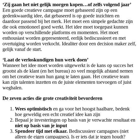
‘Zij gaan het niet gelijk morgen kopen…of zelfs volgend jaar’
Een goede creatieve campagne moet gebaseerd zijn op een
gedenkwaardig idee, dat gebaseerd is op goede inzichten en
daardoor passend bij het merk. Het moet een simpele gedachte zijn
die ook emotioneel goed werkt. Het idee moet toegepast kunnen
worden op verschillende platforms en momenten. Het moet
enthousiast worden gepresenteerd, eerlijk bediscussieert en met
overtuiging worden verkocht. Idealiter door een decision maker zelf,
gelijk vanaf de start.
‘Laat de verloskundigen hun werk doen’
Wanneer het idee moet worden uitgewerkt is de kans op succes het
grootst als de klant (en het bureau) zo veel mogelijk afstand nemen
om het creatieve team hun gang te laten gaan. Het creatieve team
kan zijn talenten inzetten en de juiste elementen toevoegen of juist
weghalen.
De zeven acties die grote creativiteit bevorderen
Wees optimistisch
en ga voor het hoogst haalbare, bedenk
hoe geweldig een echt creatief idee kan zijn
Bepaal je investeringen op basis van je verwachte resultaat en
niet op basis van je input
Spendeer tijd met elkaar.
Bediscussieer campagnes (niet
alleen de eigen campagnes). Is er iets dat je tegen houdt?