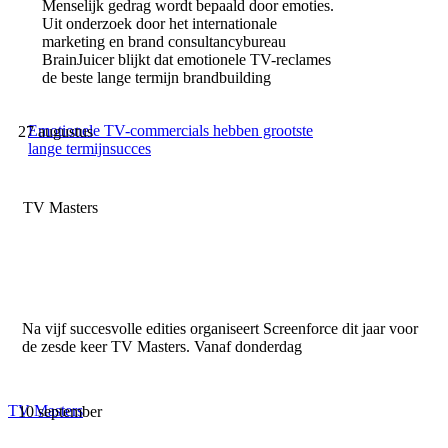
Menselijk gedrag wordt bepaald door emoties.
Uit onderzoek door het internationale
marketing en brand consultancybureau
BrainJuicer blijkt dat emotionele TV-reclames
de beste lange termijn brandbuilding
Emotionele TV-commercials hebben grootste
27 augustus
lange termijnsucces
TV Masters
Na vijf succesvolle edities organiseert Screenforce dit jaar voor
de zesde keer TV Masters. Vanaf donderdag
TV Masters
10 september