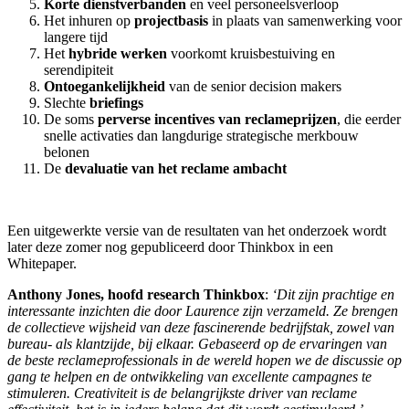
Korte dienstverbanden
en veel personeelsverloop
Het inhuren op
projectbasis
in plaats van samenwerking voor
langere tijd
Het
hybride werken
voorkomt kruisbestuiving en
serendipiteit
Ontoegankelijkheid
van de senior decision makers
Slechte
briefings
De soms
perverse incentives van reclameprijzen
, die eerder
snelle activaties dan langdurige strategische merkbouw
belonen
De
devaluatie van het reclame ambacht
Een uitgewerkte versie van de resultaten van het onderzoek wordt
later deze zomer nog gepubliceerd door Thinkbox in een
Whitepaper.
Anthony Jones, hoofd research Thinkbox
:
‘Dit zijn prachtige en
interessante inzichten die door Laurence zijn verzameld. Ze brengen
de collectieve wijsheid van deze fascinerende bedrijfstak, zowel van
bureau- als klantzijde, bij elkaar. Gebaseerd op de ervaringen van
de beste reclameprofessionals in de wereld hopen we de discussie op
gang te helpen en de ontwikkeling van excellente campagnes te
stimuleren. Creativiteit is de belangrijkste driver van reclame