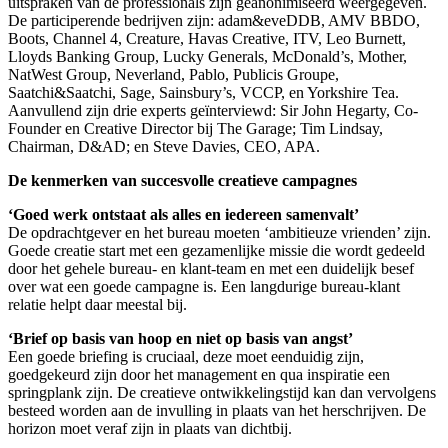
uitspraken van de professionals zijn geanonimiseerd weergegeven.
De participerende bedrijven zijn: adam&eveDDB, AMV BBDO,
Boots, Channel 4, Creature, Havas Creative, ITV, Leo Burnett,
Lloyds Banking Group, Lucky Generals, McDonald’s, Mother,
NatWest Group, Neverland, Pablo, Publicis Groupe,
Saatchi&Saatchi, Sage, Sainsbury’s, VCCP, en Yorkshire Tea.
Aanvullend zijn drie experts geïnterviewd: Sir John Hegarty, Co-
Founder en Creative Director bij The Garage; Tim Lindsay,
Chairman, D&AD; en Steve Davies, CEO, APA.
De kenmerken van succesvolle creatieve campagnes
‘Goed werk ontstaat als alles en iedereen samenvalt’
De opdrachtgever en het bureau moeten ‘ambitieuze vrienden’ zijn.
Goede creatie start met een gezamenlijke missie die wordt gedeeld
door het gehele bureau- en klant-team en met een duidelijk besef
over wat een goede campagne is. Een langdurige bureau-klant
relatie helpt daar meestal bij.
‘Brief op basis van hoop en niet op basis van angst’
Een goede briefing is cruciaal, deze moet eenduidig zijn,
goedgekeurd zijn door het management en qua inspiratie een
springplank zijn. De creatieve ontwikkelingstijd kan dan vervolgens
besteed worden aan de invulling in plaats van het herschrijven. De
horizon moet veraf zijn in plaats van dichtbij.