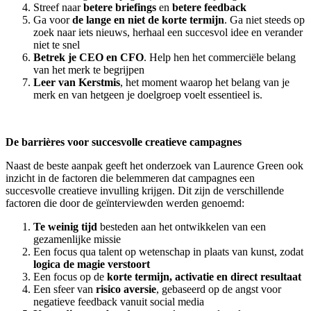
Streef naar
betere briefings
en
betere feedback
Ga voor
de lange en niet de korte termijn
. Ga niet steeds op
zoek naar iets nieuws, herhaal een succesvol idee en verander
niet te snel
Betrek je CEO en CFO
. Help hen het commerciële belang
van het merk te begrijpen
Leer van Kerstmis
, het moment waarop het belang van je
merk en van hetgeen je doelgroep voelt essentieel is.
De barrières voor succesvolle creatieve campagnes
Naast de beste aanpak geeft het onderzoek van Laurence Green ook
inzicht in de factoren die belemmeren dat campagnes een
succesvolle creatieve invulling krijgen. Dit zijn de verschillende
factoren die door de geïnterviewden werden genoemd:
Te weinig tijd
besteden aan het ontwikkelen van een
gezamenlijke missie
Een focus qua talent op wetenschap in plaats van kunst, zodat
logica de magie verstoort
Een focus op de
korte termijn, activatie en direct resultaat
Een sfeer van
risico aversie
, gebaseerd op de angst voor
negatieve feedback vanuit social media