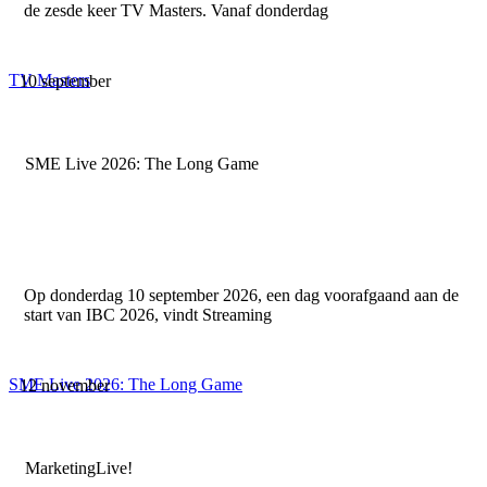
de zesde keer TV Masters. Vanaf donderdag
TV Masters
10 september
SME Live 2026: The Long Game
Op donderdag 10 september 2026, een dag voorafgaand aan de
start van IBC 2026, vindt Streaming
SME Live 2026: The Long Game
12 november
MarketingLive!