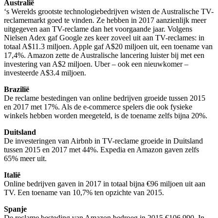
Australië
‘s Werelds grootste technologiebedrijven wisten de Australische TV-
reclamemarkt goed te vinden. Ze hebben in 2017 aanzienlijk meer
uitgegeven aan TV-reclame dan het voorgaande jaar. Volgens
Nielsen Adex gaf Google zes keer zoveel uit aan TV-reclames: in
totaal A$11.3 miljoen. Apple gaf A$20 miljoen uit, een toename van
17,4%. Amazon zette de Australische lancering luister bij met een
investering van A$2 miljoen. Uber – ook een nieuwkomer –
investeerde A$3.4 miljoen.
Brazilië
De reclame bestedingen van online bedrijven groeide tussen 2015
en 2017 met 17%. Als de e-commerce spelers die ook fysieke
winkels hebben worden meegeteld, is de toename zelfs bijna 20%.
Duitsland
De investeringen van Airbnb in TV-reclame groeide in Duitsland
tussen 2015 en 2017 met 44%. Expedia en Amazon gaven zelfs
65% meer uit.
Italië
Online bedrijven gaven in 2017 in totaal bijna €96 miljoen uit aan
TV. Een toename van 10,7% ten opzichte van 2015.
Spanje
De reclame besteding van Amazon bedroeg in 2015 €106.990. In