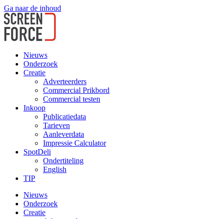
Ga naar de inhoud
Nieuws
Onderzoek
Creatie
Adverteerders
Commercial Prikbord
Commercial testen
Inkoop
Publicatiedata
Tarieven
Aanleverdata
Impressie Calculator
SpotDeli
Ondertiteling
English
TIP
Nieuws
Onderzoek
Creatie