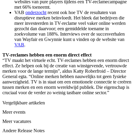
websites van pure players tijdens een TV-reclamecampagne
met 66% toeneemt.
VAB
onderzocht
recent ook hoe TV de resultaten van
disruptieve merken beïnvloedt. Het bleek dat bedrijven die
meer investeerden in TV-reclame veel vaker online werden
gezocht dan daarvoor; een gemiddelde toename in
zoekvolume van 188%. Interviews over de succesverhalen
van Wayfair en Gwynnie kunt u vinden op de website van
VAB
.
TV-reclames hebben een enorm direct effect
“TV maakt het virtuele echt. TV-reclames hebben een enorm direct
effect. Ze helpen ook bij de creatie van winstgevende, vertrouwde
merken voor de lange termijn”, aldus Katty Roberfroid – Director
General egta. “Online merken hebben nauwelijks tot geen fysieke
aanwezigheid. TV is in staat om een emotionele connectie te creëren
tussen merken en een enorm wereldwijd publiek. Die eigenschap is
cruciaal voor de verder zo weinig tastbare online sector.”
Vergelijkbare artikelen
Meer events
Meer vacatures
Andere Release Notes