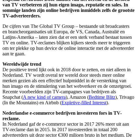
van TV verbeteren zij hun eigen imago, reputatie en sales. In
sommige landen zijn online bedrijven inmiddels zelfs de grootste
TV-adverteerders.
De cijfers van The Global TV Group – bestaande uit broadcasters
en brancheorganisaties uit Europa, de VS, Canada, Australië en
Latijns-Amerika – laten zien dat er een sterk verband bestaat tussen
TV en online. TV-reclames blijken kijkers steeds meer te triggeren
om ter plekke op hun device de online interactie met de adverteerder
aan te gaan.
Wereldwijde trend
De positieve trend lijkt ook in 2018 door te zetten, en niet alleen in
Nederland. TV wordt overal ter wereld door steeds meer online
merken gezien als een effectief hulpmiddel in de versterking van
hun imago en de stimulering van het webverkeer en de omzetgroei.
Recente voorbeelden zijn TV-campagnes van bedrijven als
Snapchat (
A new kind of camera
), Amazon (
Bedtime Blitz
), Trivago
(In the Mountains) en Airbnb (
Expletive-filled Interest
).
Nederlandse e-commerce bedrijven investeren fors in TV-
reclame.
In Nederland gaf de e-commerce sector in 2017 26% meer uit aan
TV-reclame dan in 2015. In 2017 investeerden in totaal 200
adverteerders uit deze sector €300 miljoen bruto in het medium. De