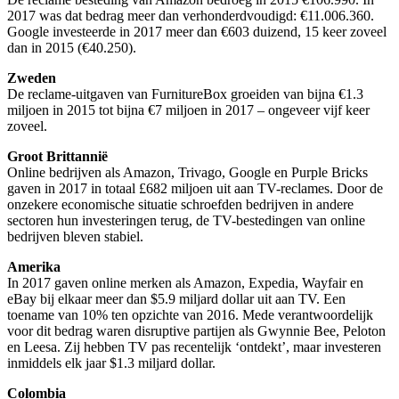
2017 was dat bedrag meer dan verhonderdvoudigd: €11.006.360.
Google investeerde in 2017 meer dan €603 duizend, 15 keer zoveel
dan in 2015 (€40.250).
Zweden
De reclame-uitgaven van FurnitureBox groeiden van bijna €1.3
miljoen in 2015 tot bijna €7 miljoen in 2017 – ongeveer vijf keer
zoveel.
Groot Brittannië
Online bedrijven als Amazon, Trivago, Google en Purple Bricks
gaven in 2017 in totaal £682 miljoen uit aan TV-reclames. Door de
onzekere economische situatie schroefden bedrijven in andere
sectoren hun investeringen terug, de TV-bestedingen van online
bedrijven bleven stabiel.
Amerika
In 2017 gaven online merken als Amazon, Expedia, Wayfair en
eBay bij elkaar meer dan $5.9 miljard dollar uit aan TV. Een
toename van 10% ten opzichte van 2016. Mede verantwoordelijk
voor dit bedrag waren disruptive partijen als Gwynnie Bee, Peloton
en Leesa. Zij hebben TV pas recentelijk ‘ontdekt’, maar investeren
inmiddels elk jaar $1.3 miljard dollar.
Colombia