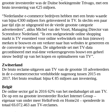
grootste investeerder was de Duitse boekingensite Trivago, met een
bruto investering van €25 miljoen.
“Nederlandse e-commerce bedrijven hebben met een bruto waarde
van bijna €300 miljoen fors geïnvesteerd in TV. In slechts een paar
jaar tijd zijn ze uitgegroeid tot de vierde grootste categorie
adverteerders”, aldus Michel van der Voort, Managing Director van
Screenforce Nederland. “In een snelgroeiende online shopping
markt is TV essentieel voor online webwinkels om hun (nieuwe)
merken te bouwen en om verkeer naar hun websites te genereren en
de conversie te verhogen. De uitgebreide set met TV-data
gecombineerd met real-time verkeersgegevens bouwt een geheel
nieuw bedrijf op van het kopen en optimaliseren van TV”.
Zwitserland
De bruto reclame-uitgaven aan TV van de grootste 10 adverteerders
in de e-commercesector verdubbelde nagenoeg tussen 2015 en
2017. Het bruto resultaat: bijna € 85 miljoen aan investering.
België
De online sector gaf in 2016 62% van het mediabudget uit aan TV.
De op een na grootste investeerder Rocket Internet Group –
eigenaar van onder meer HelloFresh en Home24 – spendeerde in
totaal €6.072.463 aan TV-reclames.