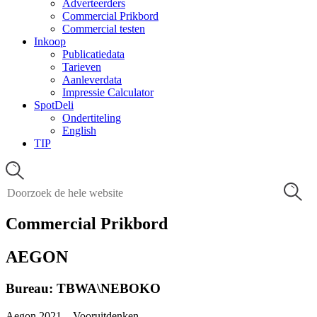
Adverteerders
Commercial Prikbord
Commercial testen
Inkoop
Publicatiedata
Tarieven
Aanleverdata
Impressie Calculator
SpotDeli
Ondertiteling
English
TIP
Commercial Prikbord
AEGON
Bureau: TBWA\NEBOKO
Aegon 2021 – Vooruitdenken