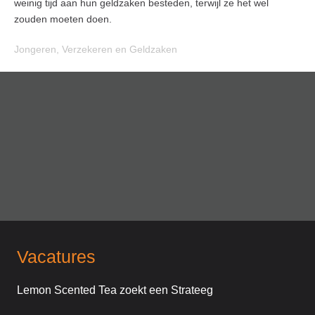
weinig tijd aan hun geldzaken besteden, terwijl ze het wel
zouden moeten doen.
Jongeren
,
Verzekeren en Geldzaken
Vacatures
Lemon Scented Tea zoekt een Strateeg