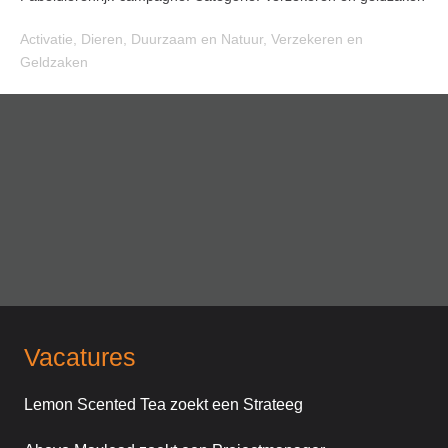
Activatie
,
Dieren
,
Duurzaam en Natuur
,
Verzekeren en
Geldzaken
Vacatures
Lemon Scented Tea zoekt een Strateeg