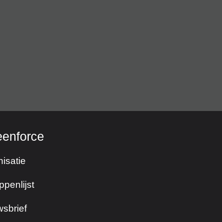
eenforce
isatie
ppenlijst
sbrief