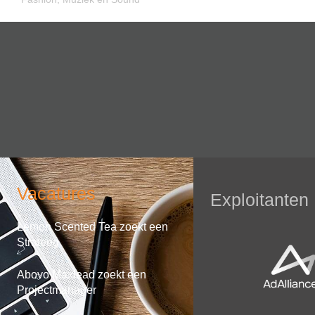
Vacatures
Exploitanten
Lemon Scented Tea zoekt een
Strateeg
Abovo Maxlead zoekt een
Projectmanager