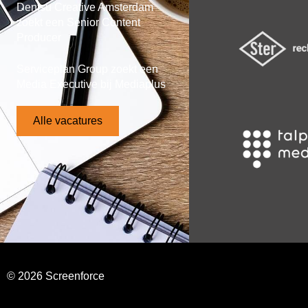
Dentsu Creative Amsterdam
zoekt een Senior Content
Producer
Serviceplan Group zoekt een
Media Executive bij Mediaplus
Alle vacatures
© 2026 Screenforce