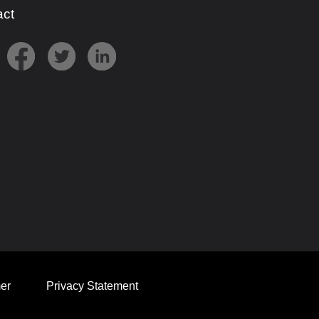
act
er
Privacy Statement