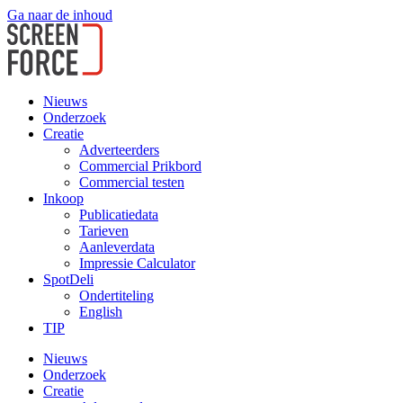
Ga naar de inhoud
Nieuws
Onderzoek
Creatie
Adverteerders
Commercial Prikbord
Commercial testen
Inkoop
Publicatiedata
Tarieven
Aanleverdata
Impressie Calculator
SpotDeli
Ondertiteling
English
TIP
Nieuws
Onderzoek
Creatie