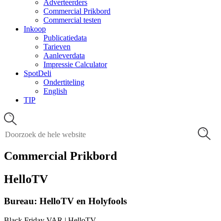
Adverteerders
Commercial Prikbord
Commercial testen
Inkoop
Publicatiedata
Tarieven
Aanleverdata
Impressie Calculator
SpotDeli
Ondertiteling
English
TIP
Commercial Prikbord
HelloTV
Bureau: HelloTV en Holyfools
Black Friday VAR | HelloTV