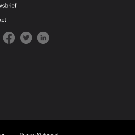
sbrief
act
er
Privacy Statement