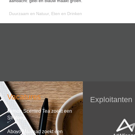
aandacht: geel en blauw maakt groen.
Duurzaam en Natuur
,
Eten en Drinken
Vacatures
Exploitanten
Lemon Scented Tea zoekt een
Strateeg
Abovo Maxlead zoekt een