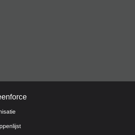
eenforce
isatie
ppenlijst