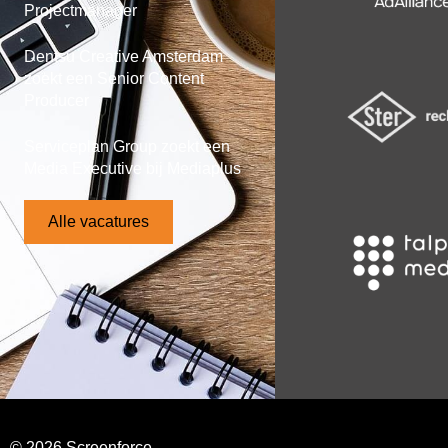
Projectmanager
Dentsu Creative Amsterdam
zoekt een Senior Content
Producer
Serviceplan Group zoekt een
Media Executive bij Mediaplus
Alle vacatures
© 2026 Screenforce