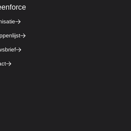
eenforce
isatie
ppenlijst
sbrief
act