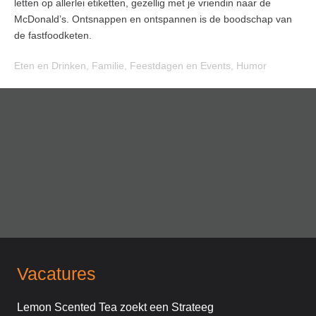
letten op allerlei etiketten, gezellig met je vriendin naar de
McDonald’s. Ontsnappen en ontspannen is de boodschap van
de fastfoodketen.
Eten en Drinken
,
Familie
,
Feestdagen en Events
,
Humor
Vacatures
Lemon Scented Tea zoekt een Strateeg