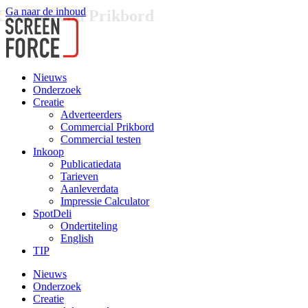
Ga naar de inhoud
Commercial Prikbord
Nieuws
Onderzoek
Creatie
Adverteerders
Commercial Prikbord
Commercial testen
Inkoop
Publicatiedata
Tarieven
Aanleverdata
Impressie Calculator
SpotDeli
Ondertiteling
English
TIP
Nieuws
Onderzoek
Creatie