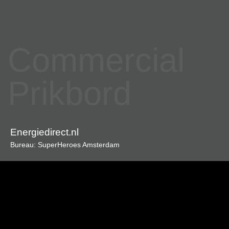
Commercial
Prikbord
Energiedirect.nl
Bureau: SuperHeroes Amsterdam