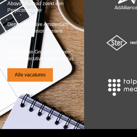
Abovo Maxlead zoekt een
Projectmanager
Dentsu Creative Amsterdam
zoekt een Senior Content
Producer
Serviceplan Group zoekt een
Media Executive bij Mediaplus
Alle vacatures