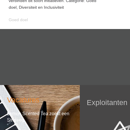
verbinden dit soort initiatieven. Categorie: Goed
doel, Diversiteit en Inclusiviteit
Goed doel
Vacatures
Exploitanten
Lemon Scented Tea zoekt een
Strateeg