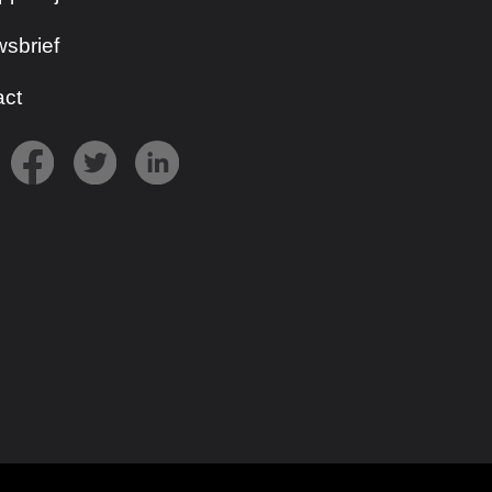
sbrief
act