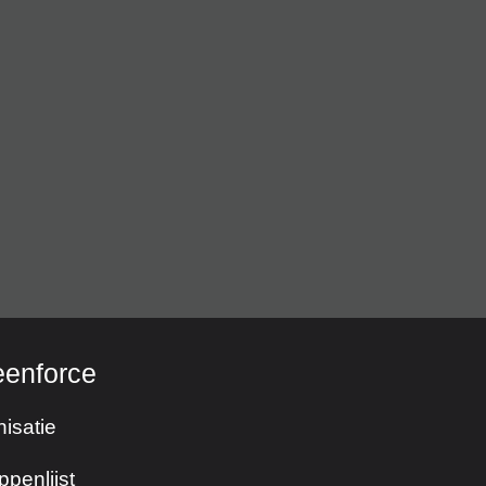
eenforce
isatie
ppenlijst