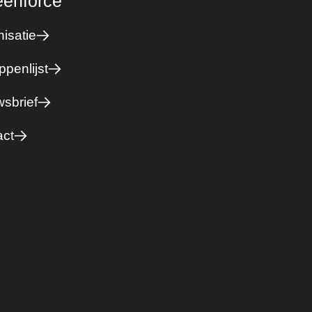
eenforce
isatie
ppenlijst
sbrief
act