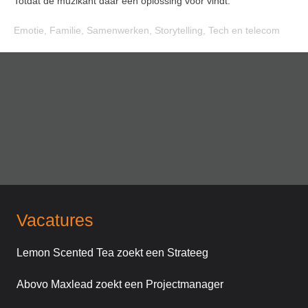
Totdat de muzikant daar een oplossing voor vindt.
Emotie
,
Familie
,
Samenwerken
,
Storytelling
,
Tech en telecom
Vacatures
Lemon Scented Tea zoekt een Strateeg
Abovo Maxlead zoekt een Projectmanager