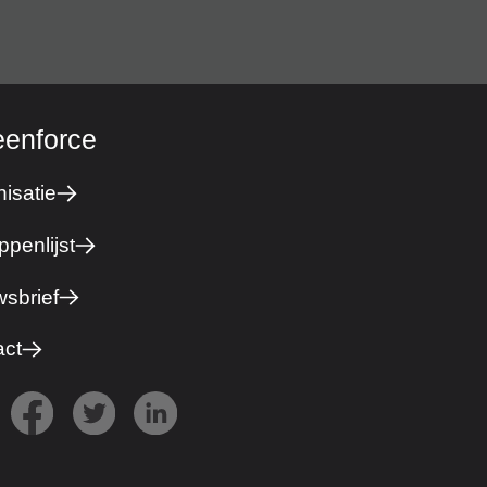
eenforce
isatie
ppenlijst
sbrief
act