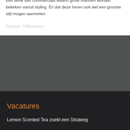
Een serie van commercials waarin grote mannen worden
bekeken vanuit styling. En dat deze heren ook wel een grootse
stijl mogen aanmeten.
Fashion
,
Influencers
Vacatures
Lemon Scented Tea zoekt een Strateeg