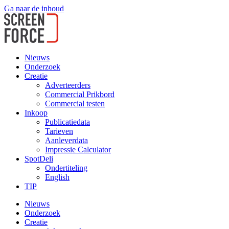
Ga naar de inhoud
Nieuws
Onderzoek
Creatie
Adverteerders
Commercial Prikbord
Commercial testen
Inkoop
Publicatiedata
Tarieven
Aanleverdata
Impressie Calculator
SpotDeli
Ondertiteling
English
TIP
Nieuws
Onderzoek
Creatie