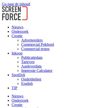
Ga naar de inhoud
Nieuws
Onderzoek
Creatie
Adverteerders
Commercial Prikbord
Commercial testen
Inkoop
Publicatiedata
Tarieven
Aanleverdata
Impressie Calculator
SpotDeli
Ondertiteling
English
TIP
Nieuws
Onderzoek
Creatie