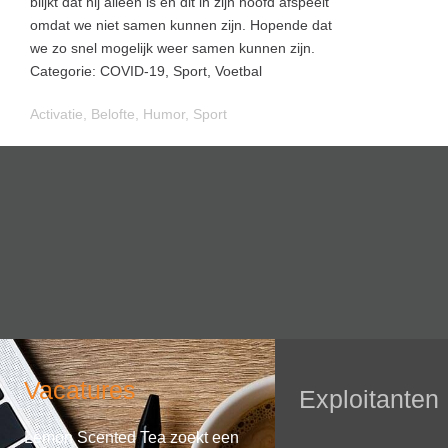
blijkt dat hij alleen is en dit in zijn hoofd afspeelt
omdat we niet samen kunnen zijn. Hopende dat
we zo snel mogelijk weer samen kunnen zijn.
Categorie: COVID-19, Sport, Voetbal
Activatie
,
Belofte
,
Humor
,
Sport
Vacatures
Exploitanten
Lemon Scented Tea zoekt een