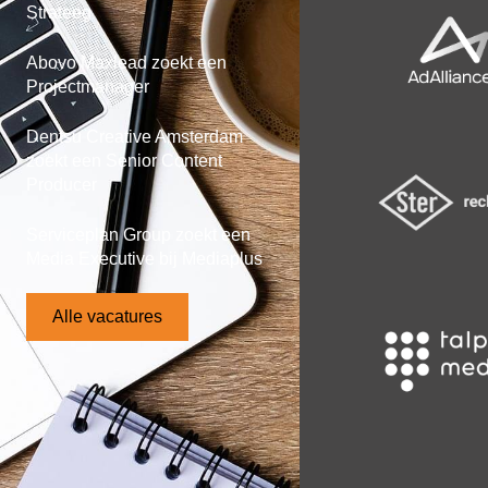
Strateeg
Abovo Maxlead zoekt een
Projectmanager
Dentsu Creative Amsterdam
zoekt een Senior Content
Producer
Serviceplan Group zoekt een
Media Executive bij Mediaplus
Alle vacatures