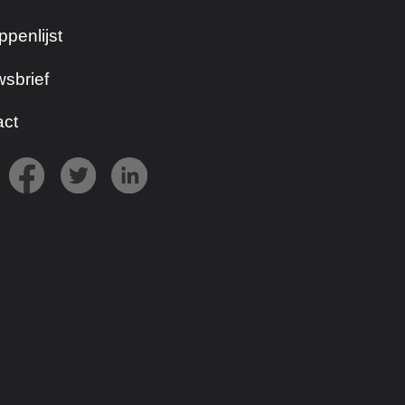
ppenlijst
sbrief
act