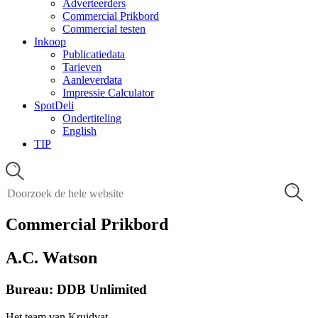
Adverteerders
Commercial Prikbord
Commercial testen
Inkoop
Publicatiedata
Tarieven
Aanleverdata
Impressie Calculator
SpotDeli
Ondertiteling
English
TIP
Commercial Prikbord
A.C. Watson
Bureau: DDB Unlimited
Het team van Kruidvat