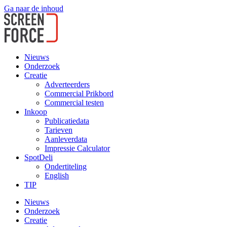
Ga naar de inhoud
Nieuws
Onderzoek
Creatie
Adverteerders
Commercial Prikbord
Commercial testen
Inkoop
Publicatiedata
Tarieven
Aanleverdata
Impressie Calculator
SpotDeli
Ondertiteling
English
TIP
Nieuws
Onderzoek
Creatie