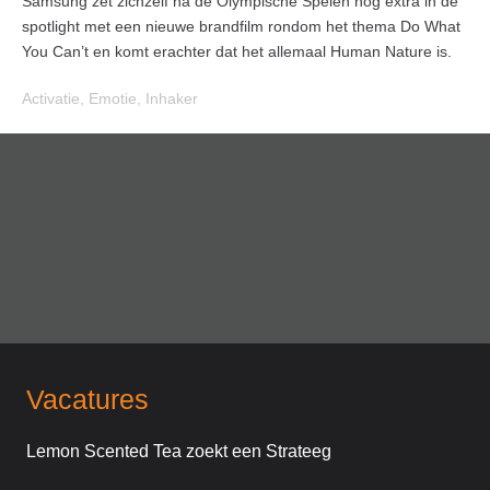
Samsung zet zichzelf na de Olympische Spelen nog extra in de
spotlight met een nieuwe brandfilm rondom het thema Do What
You Can’t en komt erachter dat het allemaal Human Nature is.
Activatie
,
Emotie
,
Inhaker
Vacatures
Lemon Scented Tea zoekt een Strateeg