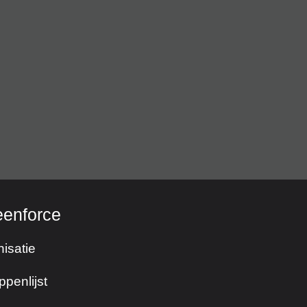
eenforce
isatie
ppenlijst