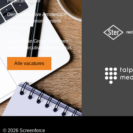
Projectmanager
Dentsu Creative Amsterdam
zoekt een Senior Content
Producer
Serviceplan Group zoekt een
Media Executive bij Mediaplus
Alle vacatures
© 2026 Screenforce