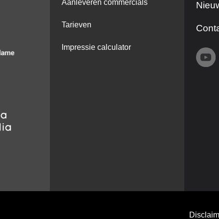
Aanleveren commercials
Nieuw
Tarieven
Cont
Impressie calculator
Disclaim