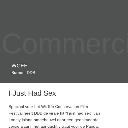
Commercia
WCFF
Bureau: DDB
I Just Had Sex
Speciaal voor het Wildlife Conservation Film
Festival heeft DDB de virale hit “I just had sex” van
Lonely Island omgebouwd naar een geanimeerde
versie waarin het aandacht vraagt voor de Panda.