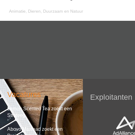
Animatie
,
Dieren
,
Duurzaam en Natuur
Vacatures
Exploitanten
Lemon Scented Tea zoekt een
Strateeg
Abovo Maxlead zoekt een