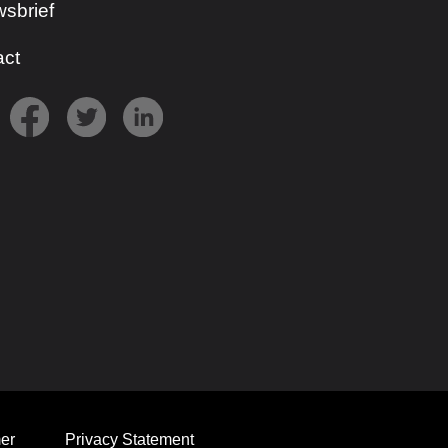
sbrief
act
er
Privacy Statement