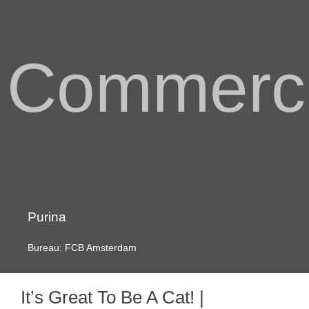
Commerci
Purina
Bureau: FCB Amsterdam
It’s Great To Be A Cat! |