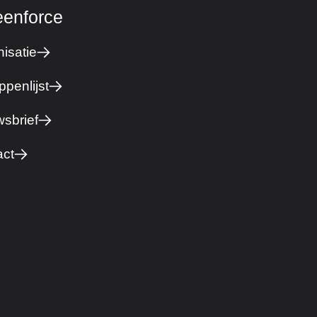
eenforce
isatie
ppenlijst
sbrief
act