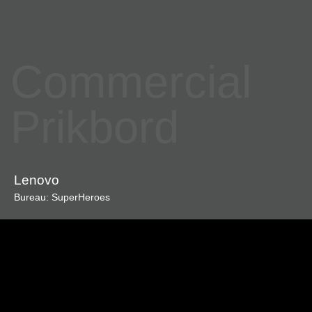
Commercial
Prikbord
Lenovo
Bureau: SuperHeroes