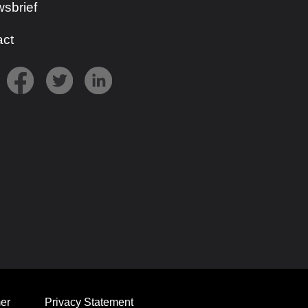
sbrief
act
er
Privacy Statement