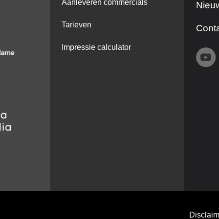
Aanleveren commercials
Nieuw
Tarieven
Cont
Impressie calculator
Disclaim