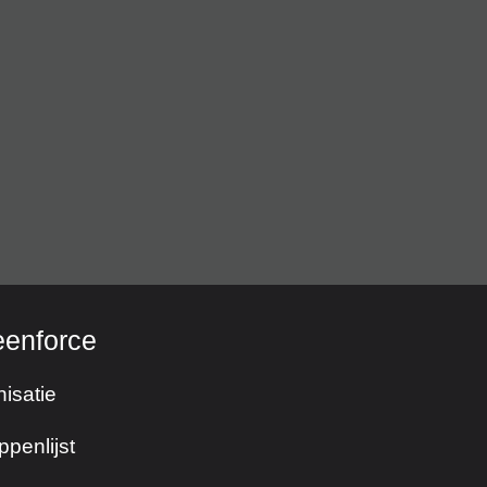
eenforce
isatie
ppenlijst