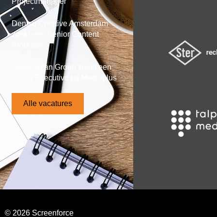
Projectmanager
Dentsu Creative Amsterdam
zoekt een Senior Content
Producer
Serviceplan Group zoekt een
Media Executive bij Mediaplus
Alle vacatures
© 2026 Screenforce