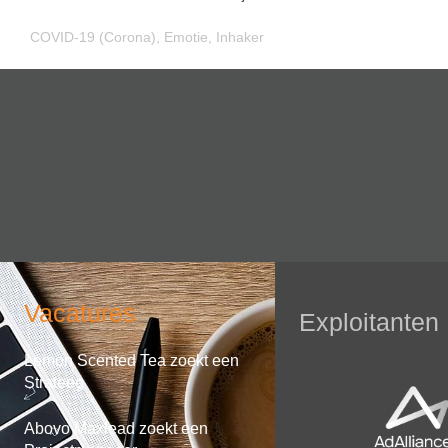
COVID-19 (Corona)
,
Emotie
,
Inhaker
Vacatures
Exploitanten
Lemon Scented Tea zoekt een
Strateeg
Abovo Maxlead zoekt een