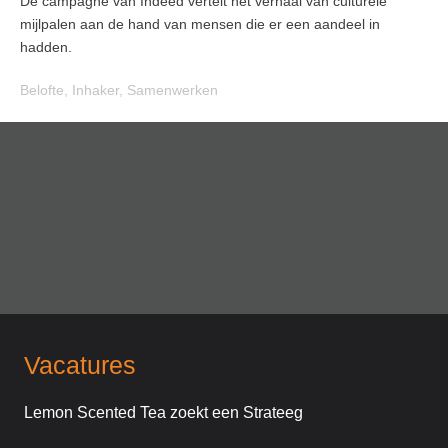
De campagne van Indeed vertelt het verhaal van culturele
mijlpalen aan de hand van mensen die er een aandeel in
hadden.
Belofte
,
Inhaker
,
Samenwerken
Vacatures
Lemon Scented Tea zoekt een Strateeg