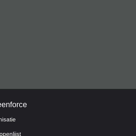
eenforce
isatie
ppenlijst