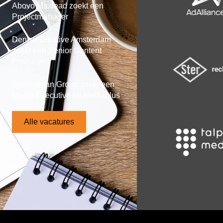
Abovo Maxlead zoekt een
Projectmanager
Dentsu Creative Amsterdam
zoekt een Senior Content
Producer
Serviceplan Group zoekt een
Media Executive bij Mediaplus
Alle vacatures