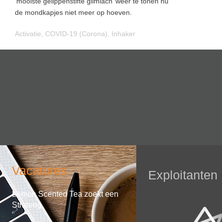
‘mooiste gelippenstifte glimlach’ weer te tonen nu
de mondkapjes niet meer op hoeven.
Activatie
,
COVID-19 (Corona)
,
Inhaker
Vacatures
Exploitanten
Lemon Scented Tea zoekt een
Strateeg