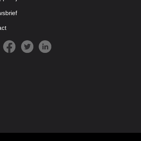
sbrief
act