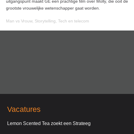
uitgangspunt maakt GE een prachtige film over Molly, die ooit de
grootste vrouwelijke wetenschapper gaat worden.
Man vs Vrouw
,
Storytelling
,
Tech en telecom
Vacatures
Lemon Scented Tea zoekt een Strateeg