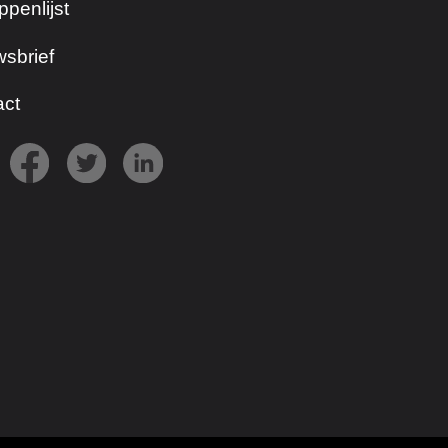
ppenlijst
sbrief
act