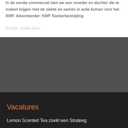
In de eerste commercial zien we een moeder en dochter die te
maken krijgen met de ziekte en samen in actie komen voor het
KWF. Adverteerder: KWF Kankerbestrijding
Emotie
,
Goed doel
Vacatures
Lemon Scented Tea zoekt een Strateeg