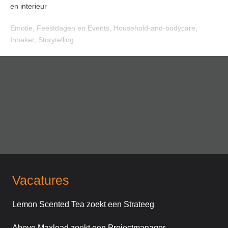
en interieur
Emotie
,
Feestdagen en Events
,
Household-and-bodycare
,
Inhaker
,
Storytelling
Vacatures
Lemon Scented Tea zoekt een Strateeg
Abovo Maxlead zoekt een Projectmanager