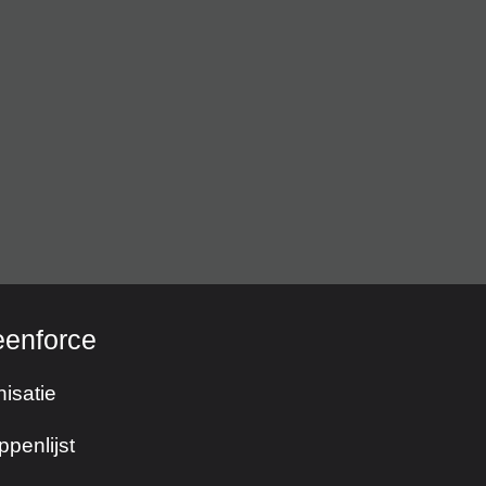
eenforce
isatie
ppenlijst