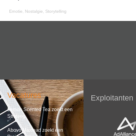
Emotie
,
Nostalgie
,
Storytelling
Vacatures
Exploitanten
Lemon Scented Tea zoekt een
Strateeg
Abovo Maxlead zoekt een