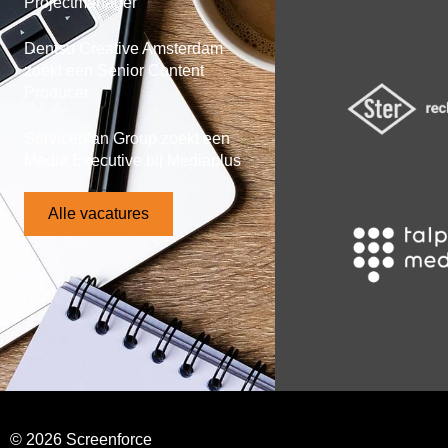
Projectmanager
Dentsu Creative Amsterdam
zoekt een Senior Content
Producer
Serviceplan Group zoekt een
Media Executive bij Mediaplus
Alle vacatures
© 2026 Screenforce