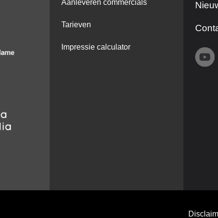
Aanleveren commercials
Nieuw
Tarieven
Cont
Impressie calculator
Disclaim