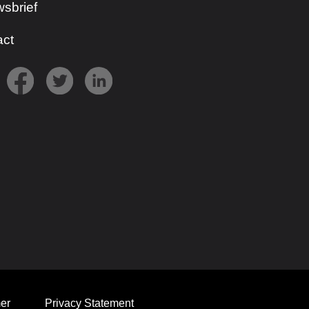
sbrief
act
er
Privacy Statement