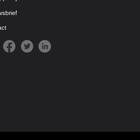
sbrief
act