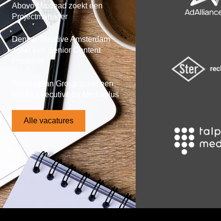
Abovo Maxlead zoekt een
Projectmanager
Dentsu Creative Amsterdam
zoekt een Senior Content
Producer
Serviceplan Group zoekt een
Media Executive bij Mediaplus
Alle vacatures