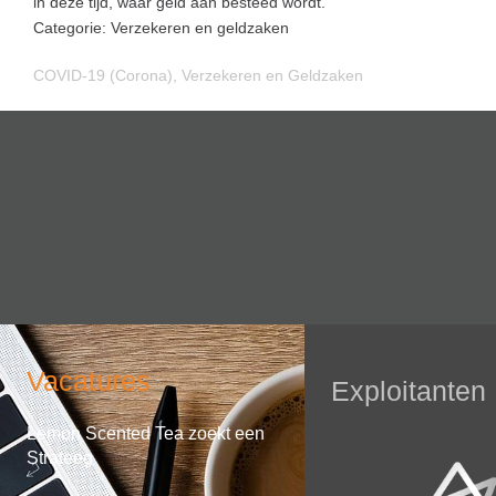
in deze tijd, waar geld aan besteed wordt.
Categorie: Verzekeren en geldzaken
COVID-19 (Corona)
,
Verzekeren en Geldzaken
Vacatures
Exploitanten
Lemon Scented Tea zoekt een
Strateeg