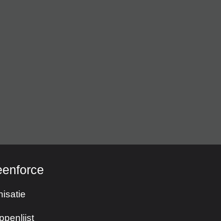
eenforce
isatie
ppenlijst