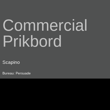
Commercial
Prikbord
Scapino
Bureau: Persuade