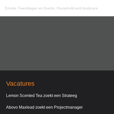
Emotie
,
Feestdagen en Events
,
Household-and-bodycare
Vacatures
Lemon Scented Tea zoekt een Strateeg
Abovo Maxlead zoekt een Projectmanager