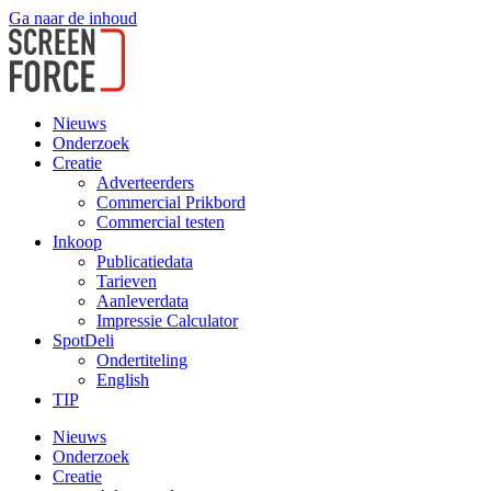
Ga naar de inhoud
Nieuws
Onderzoek
Creatie
Adverteerders
Commercial Prikbord
Commercial testen
Inkoop
Publicatiedata
Tarieven
Aanleverdata
Impressie Calculator
SpotDeli
Ondertiteling
English
TIP
Nieuws
Onderzoek
Creatie