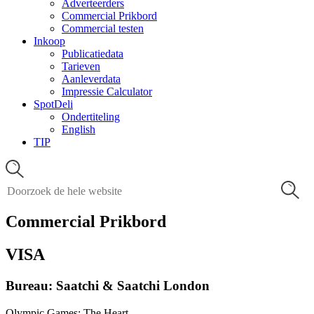
Adverteerders
Commercial Prikbord
Commercial testen
Inkoop
Publicatiedata
Tarieven
Aanleverdata
Impressie Calculator
SpotDeli
Ondertiteling
English
TIP
Commercial Prikbord
VISA
Bureau: Saatchi & Saatchi London
Olympic Games: The Heart