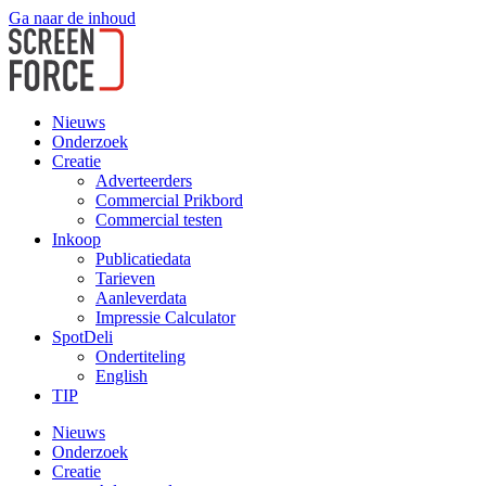
Ga naar de inhoud
Nieuws
Onderzoek
Creatie
Adverteerders
Commercial Prikbord
Commercial testen
Inkoop
Publicatiedata
Tarieven
Aanleverdata
Impressie Calculator
SpotDeli
Ondertiteling
English
TIP
Nieuws
Onderzoek
Creatie