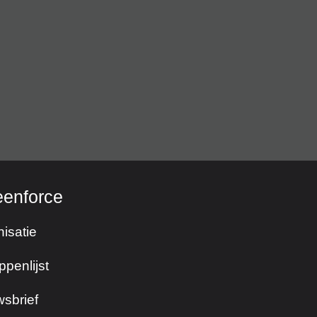
eenforce
isatie
ppenlijst
sbrief