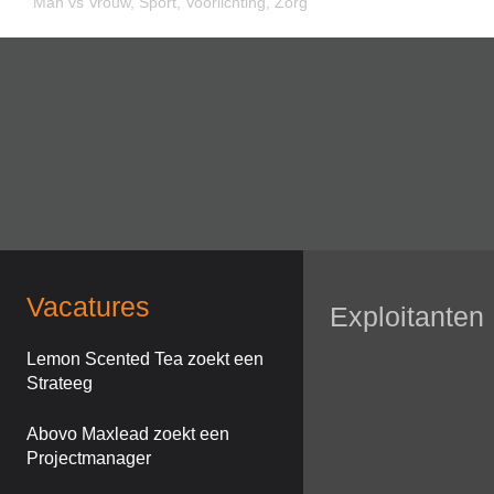
Man vs Vrouw
,
Sport
,
Voorlichting
,
Zorg
Vacatures
Exploitanten
Lemon Scented Tea zoekt een
Strateeg
Abovo Maxlead zoekt een
Projectmanager