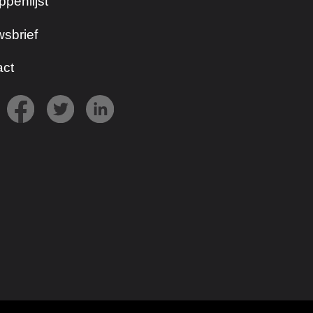
ppenlijst
sbrief
act