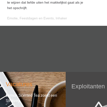
te wijzen dat liefde uiten het makkelijkst gaat als je
het opschrijft.
Emotie
,
Feestdagen en Events
,
Inhaker
Vacatures
Exploitanten
Lemon Scented Tea zoekt een
Strateeg