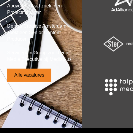
Abovo Maxlead zoekt een
Projectmanager
Dentsu Creative Amsterdam
zoekt een Senior Content
Producer
Serviceplan Group zoekt een
Media Executive bij Mediaplus
Alle vacatures