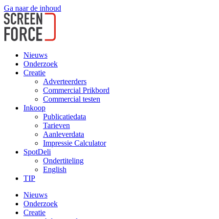
Ga naar de inhoud
Nieuws
Onderzoek
Creatie
Adverteerders
Commercial Prikbord
Commercial testen
Inkoop
Publicatiedata
Tarieven
Aanleverdata
Impressie Calculator
SpotDeli
Ondertiteling
English
TIP
Nieuws
Onderzoek
Creatie