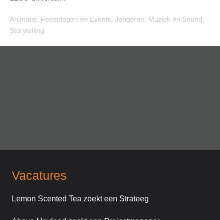
Animatie
,
Feestdagen en Events
,
Jongeren
,
Muziek en Sound
,
Storytelling
Vacatures
Lemon Scented Tea zoekt een Strateeg